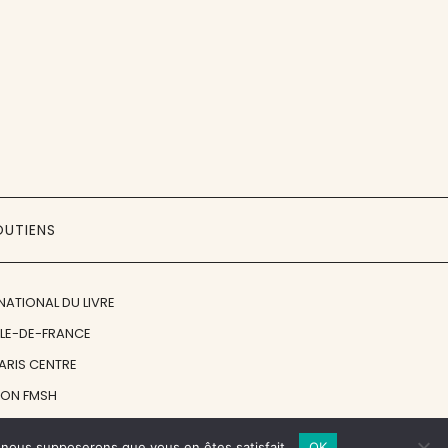
OUTIENS
NATIONAL DU LIVRE
ÎLE-DE-FRANCE
PARIS CENTRE
ION FMSH
ON JAN MICHALSKI
e, nous supposerons que vous en êtes satisfait.
OK