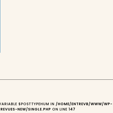
 VARIABLE $POSTTYPEHUM IN
/HOME/ENTREVB/WWW/WP-
REVUES-NEW/SINGLE.PHP
ON LINE
147