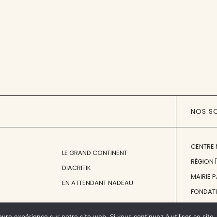
NOS S
CENTRE 
LE GRAND CONTINENT
RÉGION 
DIACRITIK
MAIRIE 
EN ATTENDANT NADEAU
FONDAT
FONDATI
eure expérience sur notre site web. Si vous continuez à utiliser ce sit