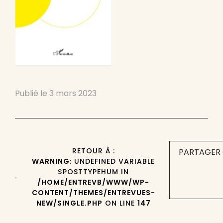
Publié le
3 mars 2023
RETOUR À :
PARTAGER 
WARNING
: UNDEFINED VARIABLE
$POSTTYPEHUM IN
/HOME/ENTREVB/WWW/WP-
CONTENT/THEMES/ENTREVUES-
NEW/SINGLE.PHP
ON LINE
147