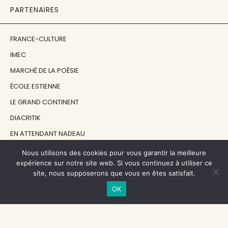
PARTENAIRES
FRANCE-CULTURE
IMEC
MARCHÉ DE LA POÉSIE
ÉCOLE ESTIENNE
LE GRAND CONTINENT
DIACRITIK
EN ATTENDANT NADEAU
Nous utilisons des cookies pour vous garantir la meilleure
NOS SOUTIENS
expérience sur notre site web. Si vous continuez à utiliser ce
site, nous supposerons que vous en êtes satisfait.
OK
CENTRE NATIONAL DU LIVRE
RÉGION ÎLE-DE-FRANCE
MAIRIE PARIS CENTRE