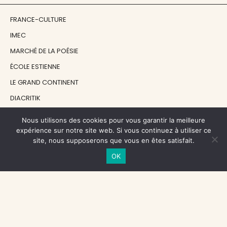
FRANCE-CULTURE
IMEC
MARCHÉ DE LA POÉSIE
ÉCOLE ESTIENNE
LE GRAND CONTINENT
DIACRITIK
EN ATTENDANT NADEAU
Nous utilisons des cookies pour vous garantir la meilleure
expérience sur notre site web. Si vous continuez à utiliser ce
site, nous supposerons que vous en êtes satisfait.
NOS SOUTIENS
OK
CENTRE NATIONAL DU LIVRE
RÉGION ÎLE-DE-FRANCE
MAIRIE PARIS CENTRE
FONDATION FMSH