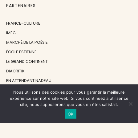
PARTENAIRES
FRANCE-CULTURE
IMEC
MARCHÉ DE LA POÉSIE
ÉCOLE ESTIENNE
LE GRAND CONTINENT
DIACRITIK
EN ATTENDANT NADEAU
Nous utilisons des cookies pour vous garantir la meilleure
NOS SOUTIENS
expérience sur notre site web. Si vous continuez à utiliser ce
site, nous supposerons que vous en êtes satisfait.
OK
CENTRE NATIONAL DU LIVRE
RÉGION ÎLE-DE-FRANCE
MAIRIE PARIS CENTRE