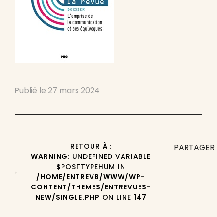
Publié le
27 mars 2024
RETOUR À :
PARTAGER 
WARNING
: UNDEFINED VARIABLE
$POSTTYPEHUM IN
/HOME/ENTREVB/WWW/WP-
CONTENT/THEMES/ENTREVUES-
NEW/SINGLE.PHP
ON LINE
147