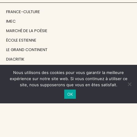
FRANCE-CULTURE
IMEC
MARCHÉ DE LA POÉSIE
ÉCOLE ESTIENNE
LE GRAND CONTINENT
DIACRITIK
EN ATTENDANT NADEAU
Nous utilisons des cookies pour vous garantir la meilleure
expérience sur notre site web. Si vous continuez à utiliser ce
site, nous supposerons que vous en êtes satisfait.
NOS SOUTIENS
OK
CENTRE NATIONAL DU LIVRE
RÉGION ÎLE-DE-FRANCE
MAIRIE PARIS CENTRE
FONDATION FMSH