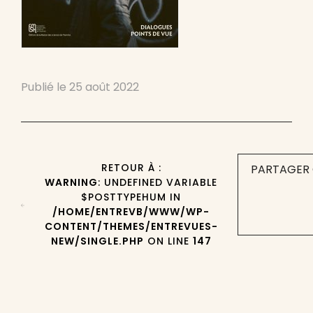
Publié le
25 août 2022
RETOUR À :
PARTAGER 
WARNING
: UNDEFINED VARIABLE
$POSTTYPEHUM IN
/HOME/ENTREVB/WWW/WP-
CONTENT/THEMES/ENTREVUES-
NEW/SINGLE.PHP
ON LINE
147