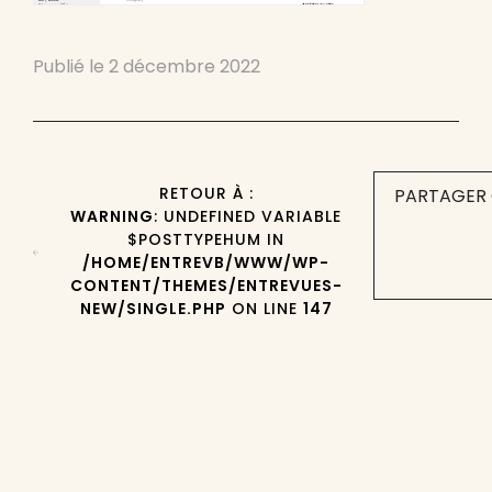
Publié le
2 décembre 2022
RETOUR À :
PARTAGER 
WARNING
: UNDEFINED VARIABLE
$POSTTYPEHUM IN
/HOME/ENTREVB/WWW/WP-
CONTENT/THEMES/ENTREVUES-
NEW/SINGLE.PHP
ON LINE
147