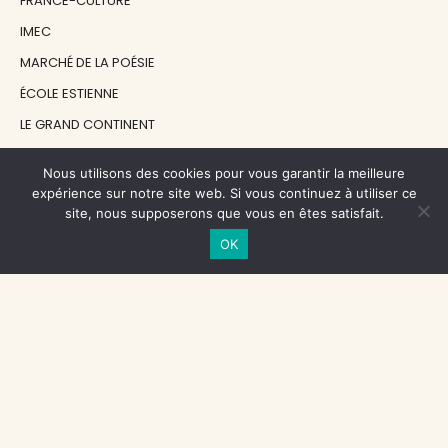
FRANCE-CULTURE
IMEC
MARCHÉ DE LA POÉSIE
ÉCOLE ESTIENNE
LE GRAND CONTINENT
DIACRITIK
Nous utilisons des cookies pour vous garantir la meilleure
EN ATTENDANT NADEAU
expérience sur notre site web. Si vous continuez à utiliser ce
site, nous supposerons que vous en êtes satisfait.
NOS SOUTIENS
OK
CENTRE NATIONAL DU LIVRE
RÉGION ÎLE-DE-FRANCE
MAIRIE PARIS CENTRE
FONDATION FMSH
FONDATION JAN MICHALSKI