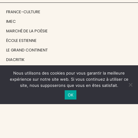
FRANCE-CULTURE
IMEC
MARCHÉ DE LA POÉSIE
ÉCOLE ESTIENNE
LE GRAND CONTINENT
DIACRITIK
EN ATTENDANT NADEAU
Nous utilisons des cookies pour vous garantir la meilleure
expérience sur notre site web. Si vous continuez à utiliser ce
site, nous supposerons que vous en êtes satisfait.
NOS SOUTIENS
OK
CENTRE NATIONAL DU LIVRE
RÉGION ÎLE-DE-FRANCE
MAIRIE PARIS CENTRE
FONDATION FMSH