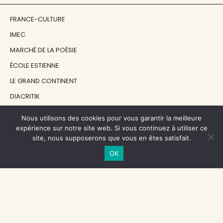
FRANCE-CULTURE
IMEC
MARCHÉ DE LA POÉSIE
ÉCOLE ESTIENNE
LE GRAND CONTINENT
DIACRITIK
EN ATTENDANT NADEAU
Nous utilisons des cookies pour vous garantir la meilleure
expérience sur notre site web. Si vous continuez à utiliser ce
site, nous supposerons que vous en êtes satisfait.
NOS SOUTIENS
OK
CENTRE NATIONAL DU LIVRE
RÉGION ÎLE-DE-FRANCE
MAIRIE PARIS CENTRE
FONDATION FMSH