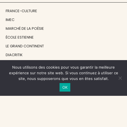
FRANCE-CULTURE
IMEC
MARCHÉ DE LA POÉSIE
ÉCOLE ESTIENNE
LE GRAND CONTINENT
DIACRITIK
EN ATTENDANT NADEAU
Nous utilisons des cookies pour vous garantir la meilleure
expérience sur notre site web. Si vous continuez à utiliser ce
site, nous supposerons que vous en êtes satisfait.
NOS SOUTIENS
OK
CENTRE NATIONAL DU LIVRE
RÉGION ÎLE-DE-FRANCE
MAIRIE PARIS CENTRE
FONDATION FMSH