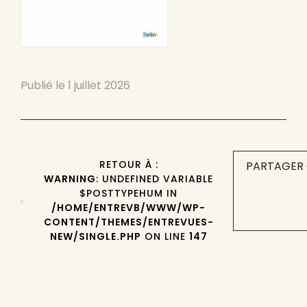
Publié le
1 juillet 2026
RETOUR À :
PARTAGER 
WARNING
: UNDEFINED VARIABLE
$POSTTYPEHUM IN
/HOME/ENTREVB/WWW/WP-
CONTENT/THEMES/ENTREVUES-
NEW/SINGLE.PHP
ON LINE
147