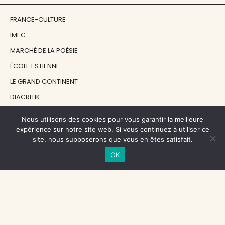
FRANCE-CULTURE
IMEC
MARCHÉ DE LA POÉSIE
ÉCOLE ESTIENNE
LE GRAND CONTINENT
DIACRITIK
EN ATTENDANT NADEAU
Nous utilisons des cookies pour vous garantir la meilleure
expérience sur notre site web. Si vous continuez à utiliser ce
site, nous supposerons que vous en êtes satisfait.
NOS SOUTIENS
OK
CENTRE NATIONAL DU LIVRE
RÉGION ÎLE-DE-FRANCE
MAIRIE PARIS CENTRE
FONDATION FMSH