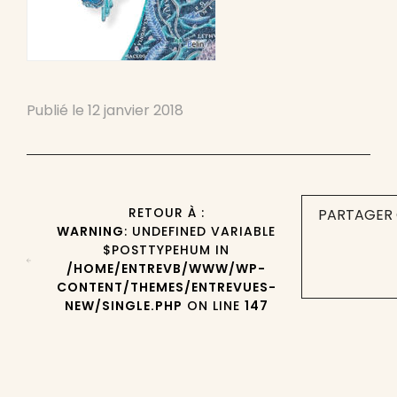
Publié le
12 janvier 2018
RETOUR À :
PARTAGER 
WARNING
: UNDEFINED VARIABLE
$POSTTYPEHUM IN
/HOME/ENTREVB/WWW/WP-
CONTENT/THEMES/ENTREVUES-
NEW/SINGLE.PHP
ON LINE
147