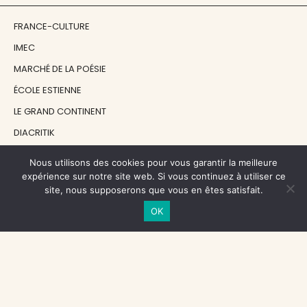
FRANCE-CULTURE
IMEC
MARCHÉ DE LA POÉSIE
ÉCOLE ESTIENNE
LE GRAND CONTINENT
DIACRITIK
EN ATTENDANT NADEAU
Nous utilisons des cookies pour vous garantir la meilleure
expérience sur notre site web. Si vous continuez à utiliser ce
site, nous supposerons que vous en êtes satisfait.
NOS SOUTIENS
OK
CENTRE NATIONAL DU LIVRE
RÉGION ÎLE-DE-FRANCE
MAIRIE PARIS CENTRE
FONDATION FMSH