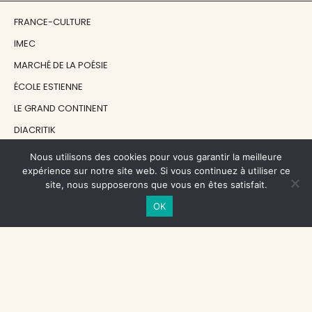
FRANCE-CULTURE
IMEC
MARCHÉ DE LA POÉSIE
ÉCOLE ESTIENNE
LE GRAND CONTINENT
DIACRITIK
EN ATTENDANT NADEAU
Nous utilisons des cookies pour vous garantir la meilleure
expérience sur notre site web. Si vous continuez à utiliser ce
site, nous supposerons que vous en êtes satisfait.
NOS SOUTIENS
OK
CENTRE NATIONAL DU LIVRE
RÉGION ÎLE-DE-FRANCE
MAIRIE PARIS CENTRE
FONDATION FMSH