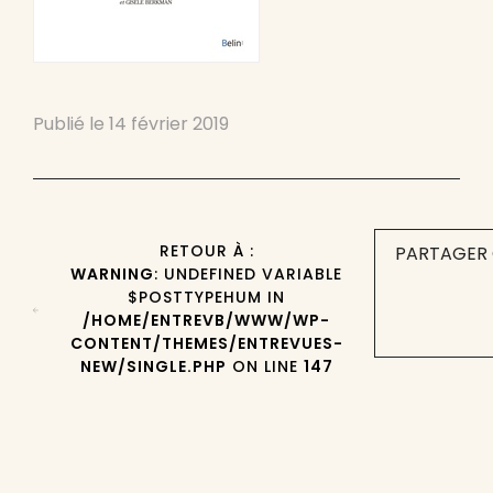
Publié le
14 février 2019
RETOUR À :
PARTAGER 
WARNING
: UNDEFINED VARIABLE
$POSTTYPEHUM IN
/HOME/ENTREVB/WWW/WP-
CONTENT/THEMES/ENTREVUES-
NEW/SINGLE.PHP
ON LINE
147