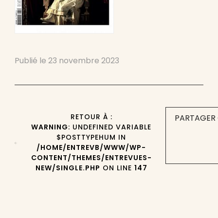
Publié le
23 novembre 2023
RETOUR À :
PARTAGER 
WARNING
: UNDEFINED VARIABLE
$POSTTYPEHUM IN
/HOME/ENTREVB/WWW/WP-
CONTENT/THEMES/ENTREVUES-
NEW/SINGLE.PHP
ON LINE
147