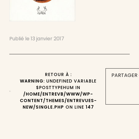
Publié le
13 janvier 2017
RETOUR À :
PARTAGER 
WARNING
: UNDEFINED VARIABLE
$POSTTYPEHUM IN
/HOME/ENTREVB/WWW/WP-
CONTENT/THEMES/ENTREVUES-
NEW/SINGLE.PHP
ON LINE
147