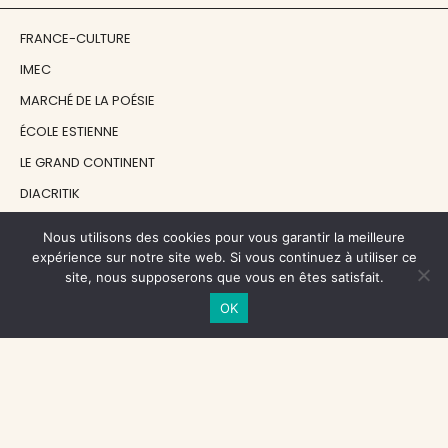
FRANCE-CULTURE
IMEC
MARCHÉ DE LA POÉSIE
ÉCOLE ESTIENNE
LE GRAND CONTINENT
DIACRITIK
EN ATTENDANT NADEAU
Nous utilisons des cookies pour vous garantir la meilleure
expérience sur notre site web. Si vous continuez à utiliser ce
site, nous supposerons que vous en êtes satisfait.
NOS SOUTIENS
OK
CENTRE NATIONAL DU LIVRE
RÉGION ÎLE-DE-FRANCE
MAIRIE PARIS CENTRE
FONDATION FMSH