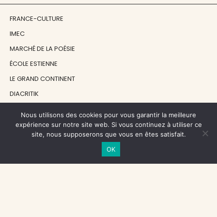
FRANCE-CULTURE
IMEC
MARCHÉ DE LA POÉSIE
ÉCOLE ESTIENNE
LE GRAND CONTINENT
DIACRITIK
EN ATTENDANT NADEAU
Nous utilisons des cookies pour vous garantir la meilleure
expérience sur notre site web. Si vous continuez à utiliser ce
site, nous supposerons que vous en êtes satisfait.
NOS SOUTIENS
OK
CENTRE NATIONAL DU LIVRE
RÉGION ÎLE-DE-FRANCE
MAIRIE PARIS CENTRE
FONDATION FMSH