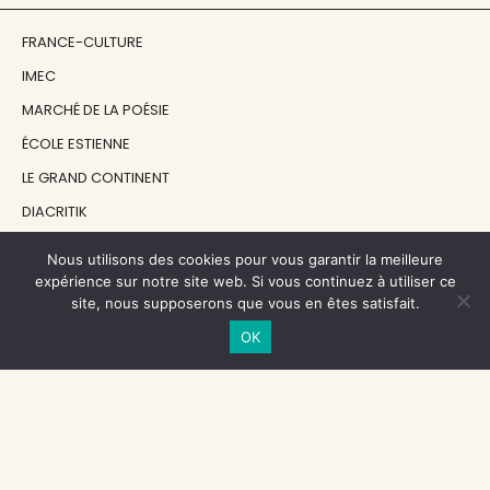
FRANCE-CULTURE
IMEC
MARCHÉ DE LA POÉSIE
ÉCOLE ESTIENNE
LE GRAND CONTINENT
DIACRITIK
EN ATTENDANT NADEAU
Nous utilisons des cookies pour vous garantir la meilleure
expérience sur notre site web. Si vous continuez à utiliser ce
site, nous supposerons que vous en êtes satisfait.
NOS SOUTIENS
OK
CENTRE NATIONAL DU LIVRE
RÉGION ÎLE-DE-FRANCE
MAIRIE PARIS CENTRE
FONDATION FMSH