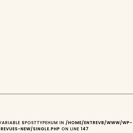
 VARIABLE $POSTTYPEHUM IN
/HOME/ENTREVB/WWW/WP-
REVUES-NEW/SINGLE.PHP
ON LINE
147