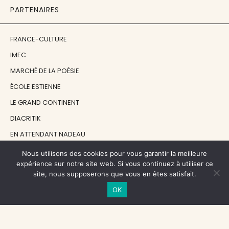
PARTENAIRES
FRANCE-CULTURE
IMEC
MARCHÉ DE LA POÉSIE
ÉCOLE ESTIENNE
LE GRAND CONTINENT
DIACRITIK
EN ATTENDANT NADEAU
Nous utilisons des cookies pour vous garantir la meilleure
NOS SOUTIENS
expérience sur notre site web. Si vous continuez à utiliser ce
site, nous supposerons que vous en êtes satisfait.
OK
CENTRE NATIONAL DU LIVRE
RÉGION ÎLE-DE-FRANCE
MAIRIE PARIS CENTRE