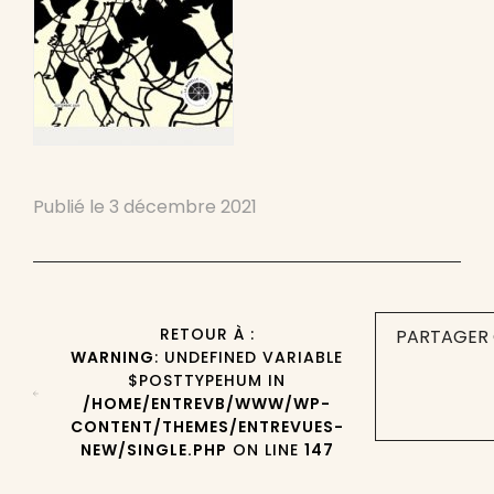
Publié le
3 décembre 2021
RETOUR À :
PARTAGER 
WARNING
: UNDEFINED VARIABLE
$POSTTYPEHUM IN
/HOME/ENTREVB/WWW/WP-
CONTENT/THEMES/ENTREVUES-
NEW/SINGLE.PHP
ON LINE
147