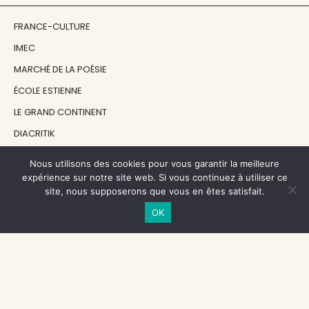
FRANCE-CULTURE
IMEC
MARCHÉ DE LA POÉSIE
ÉCOLE ESTIENNE
LE GRAND CONTINENT
DIACRITIK
EN ATTENDANT NADEAU
Nous utilisons des cookies pour vous garantir la meilleure
expérience sur notre site web. Si vous continuez à utiliser ce
site, nous supposerons que vous en êtes satisfait.
NOS SOUTIENS
OK
CENTRE NATIONAL DU LIVRE
RÉGION ÎLE-DE-FRANCE
MAIRIE PARIS CENTRE
FONDATION FMSH