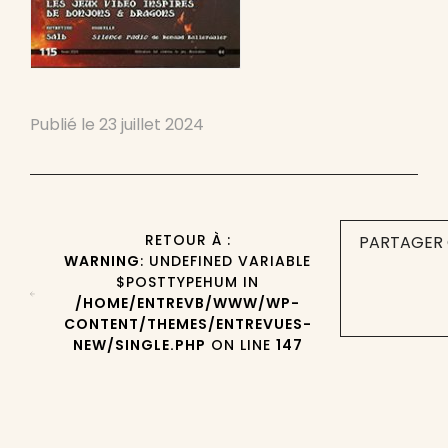
Publié le
23 juillet 2024
RETOUR À :
PARTAGER 
WARNING
: UNDEFINED VARIABLE
$POSTTYPEHUM IN
/HOME/ENTREVB/WWW/WP-
CONTENT/THEMES/ENTREVUES-
NEW/SINGLE.PHP
ON LINE
147