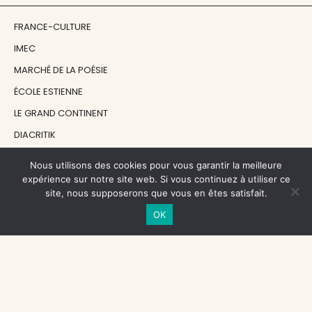
FRANCE-CULTURE
IMEC
MARCHÉ DE LA POÉSIE
ÉCOLE ESTIENNE
LE GRAND CONTINENT
DIACRITIK
EN ATTENDANT NADEAU
Nous utilisons des cookies pour vous garantir la meilleure
expérience sur notre site web. Si vous continuez à utiliser ce
site, nous supposerons que vous en êtes satisfait.
NOS SOUTIENS
OK
CENTRE NATIONAL DU LIVRE
RÉGION ÎLE-DE-FRANCE
MAIRIE PARIS CENTRE
FONDATION FMSH