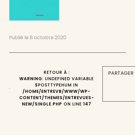
Publié le
8 octobre 2020
RETOUR À :
PARTAGER 
WARNING
: UNDEFINED VARIABLE
$POSTTYPEHUM IN
/HOME/ENTREVB/WWW/WP-
CONTENT/THEMES/ENTREVUES-
NEW/SINGLE.PHP
ON LINE
147