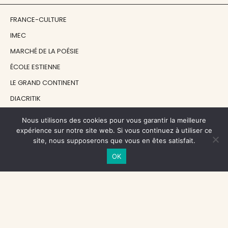
FRANCE-CULTURE
IMEC
MARCHÉ DE LA POÉSIE
ÉCOLE ESTIENNE
LE GRAND CONTINENT
DIACRITIK
EN ATTENDANT NADEAU
Nous utilisons des cookies pour vous garantir la meilleure
expérience sur notre site web. Si vous continuez à utiliser ce
site, nous supposerons que vous en êtes satisfait.
NOS SOUTIENS
OK
CENTRE NATIONAL DU LIVRE
RÉGION ÎLE-DE-FRANCE
MAIRIE PARIS CENTRE
FONDATION FMSH