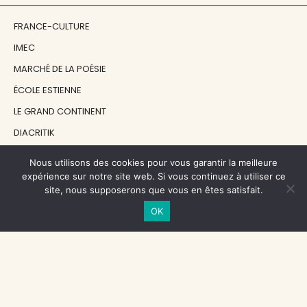
FRANCE-CULTURE
IMEC
MARCHÉ DE LA POÉSIE
ÉCOLE ESTIENNE
LE GRAND CONTINENT
DIACRITIK
EN ATTENDANT NADEAU
Nous utilisons des cookies pour vous garantir la meilleure
expérience sur notre site web. Si vous continuez à utiliser ce
site, nous supposerons que vous en êtes satisfait.
NOS SOUTIENS
OK
CENTRE NATIONAL DU LIVRE
RÉGION ÎLE-DE-FRANCE
MAIRIE PARIS CENTRE
FONDATION FMSH