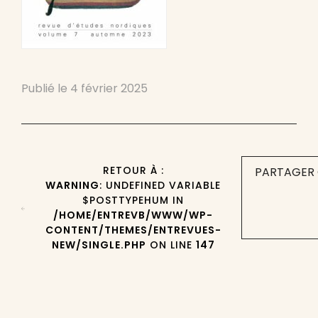
Publié le
4 février 2025
RETOUR À :
PARTAGER 
WARNING
: UNDEFINED VARIABLE
$POSTTYPEHUM IN
/HOME/ENTREVB/WWW/WP-
CONTENT/THEMES/ENTREVUES-
NEW/SINGLE.PHP
ON LINE
147