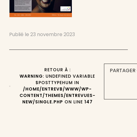
Publié le
23 novembre 2023
RETOUR À :
PARTAGER 
WARNING
: UNDEFINED VARIABLE
$POSTTYPEHUM IN
/HOME/ENTREVB/WWW/WP-
CONTENT/THEMES/ENTREVUES-
NEW/SINGLE.PHP
ON LINE
147