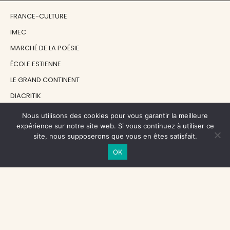
FRANCE-CULTURE
IMEC
MARCHÉ DE LA POÉSIE
ÉCOLE ESTIENNE
LE GRAND CONTINENT
DIACRITIK
EN ATTENDANT NADEAU
Nous utilisons des cookies pour vous garantir la meilleure
expérience sur notre site web. Si vous continuez à utiliser ce
site, nous supposerons que vous en êtes satisfait.
NOS SOUTIENS
OK
CENTRE NATIONAL DU LIVRE
RÉGION ÎLE-DE-FRANCE
MAIRIE PARIS CENTRE
FONDATION FMSH