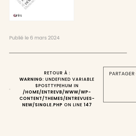
Publié le
6 mars 2024
RETOUR À :
PARTAGER 
WARNING
: UNDEFINED VARIABLE
$POSTTYPEHUM IN
/HOME/ENTREVB/WWW/WP-
CONTENT/THEMES/ENTREVUES-
NEW/SINGLE.PHP
ON LINE
147