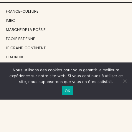
FRANCE-CULTURE
IMEC
MARCHÉ DE LA POÉSIE
ÉCOLE ESTIENNE
LE GRAND CONTINENT
DIACRITIK
EN ATTENDANT NADEAU
Nous utilisons des cookies pour vous garantir la meilleure
expérience sur notre site web. Si vous continuez à utiliser ce
site, nous supposerons que vous en êtes satisfait.
NOS SOUTIENS
OK
CENTRE NATIONAL DU LIVRE
RÉGION ÎLE-DE-FRANCE
MAIRIE PARIS CENTRE
FONDATION FMSH