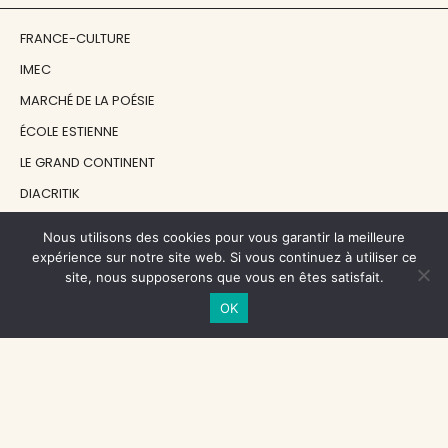
FRANCE-CULTURE
IMEC
MARCHÉ DE LA POÉSIE
ÉCOLE ESTIENNE
LE GRAND CONTINENT
DIACRITIK
EN ATTENDANT NADEAU
Nous utilisons des cookies pour vous garantir la meilleure
expérience sur notre site web. Si vous continuez à utiliser ce
site, nous supposerons que vous en êtes satisfait.
NOS SOUTIENS
OK
CENTRE NATIONAL DU LIVRE
RÉGION ÎLE-DE-FRANCE
MAIRIE PARIS CENTRE
FONDATION FMSH