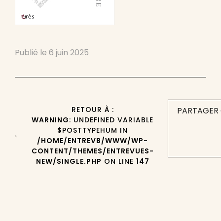
Publié le
6 juin 2025
RETOUR À :
PARTAGER 
WARNING
: UNDEFINED VARIABLE
$POSTTYPEHUM IN
/HOME/ENTREVB/WWW/WP-
CONTENT/THEMES/ENTREVUES-
NEW/SINGLE.PHP
ON LINE
147