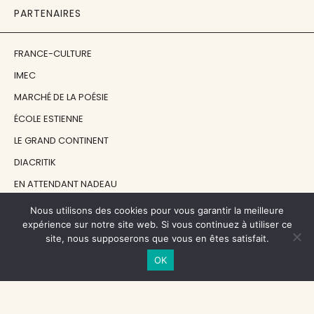
PARTENAIRES
FRANCE-CULTURE
IMEC
MARCHÉ DE LA POÉSIE
ÉCOLE ESTIENNE
LE GRAND CONTINENT
DIACRITIK
EN ATTENDANT NADEAU
Nous utilisons des cookies pour vous garantir la meilleure
NOS SOUTIENS
expérience sur notre site web. Si vous continuez à utiliser ce
site, nous supposerons que vous en êtes satisfait.
OK
CENTRE NATIONAL DU LIVRE
RÉGION ÎLE-DE-FRANCE
MAIRIE PARIS CENTRE