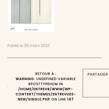
Publié le
30 mars 2023
RETOUR À :
PARTAGER 
WARNING
: UNDEFINED VARIABLE
$POSTTYPEHUM IN
/HOME/ENTREVB/WWW/WP-
CONTENT/THEMES/ENTREVUES-
NEW/SINGLE.PHP
ON LINE
147