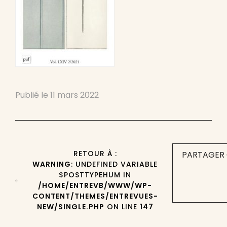
Publié le
11 mars 2022
RETOUR À :
PARTAGER 
WARNING
: UNDEFINED VARIABLE
$POSTTYPEHUM IN
/HOME/ENTREVB/WWW/WP-
CONTENT/THEMES/ENTREVUES-
NEW/SINGLE.PHP
ON LINE
147