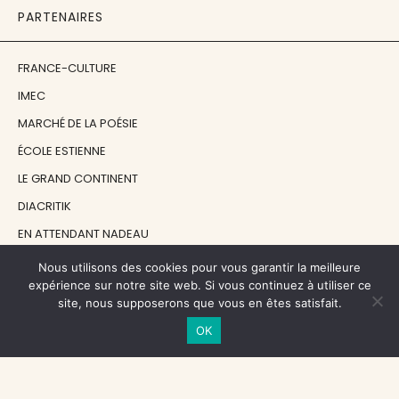
PARTENAIRES
FRANCE-CULTURE
IMEC
MARCHÉ DE LA POÉSIE
ÉCOLE ESTIENNE
LE GRAND CONTINENT
DIACRITIK
EN ATTENDANT NADEAU
Nous utilisons des cookies pour vous garantir la meilleure
NOS SOUTIENS
expérience sur notre site web. Si vous continuez à utiliser ce
site, nous supposerons que vous en êtes satisfait.
OK
CENTRE NATIONAL DU LIVRE
RÉGION ÎLE-DE-FRANCE
MAIRIE PARIS CENTRE