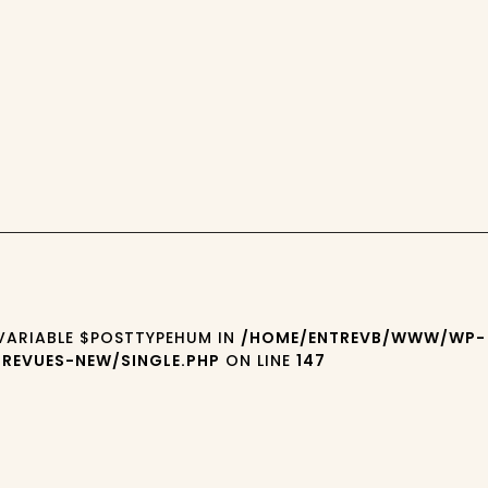
 VARIABLE $POSTTYPEHUM IN
/HOME/ENTREVB/WWW/WP-
REVUES-NEW/SINGLE.PHP
ON LINE
147