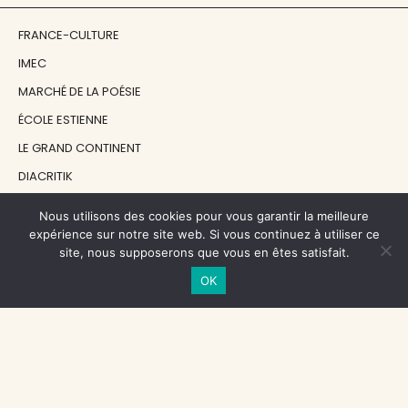
FRANCE-CULTURE
IMEC
MARCHÉ DE LA POÉSIE
ÉCOLE ESTIENNE
LE GRAND CONTINENT
DIACRITIK
EN ATTENDANT NADEAU
Nous utilisons des cookies pour vous garantir la meilleure
expérience sur notre site web. Si vous continuez à utiliser ce
site, nous supposerons que vous en êtes satisfait.
NOS SOUTIENS
OK
CENTRE NATIONAL DU LIVRE
RÉGION ÎLE-DE-FRANCE
MAIRIE PARIS CENTRE
FONDATION FMSH