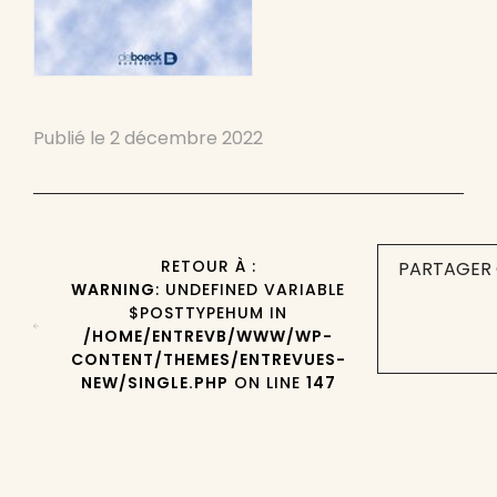
Publié le
2 décembre 2022
RETOUR À :
PARTAGER 
WARNING
: UNDEFINED VARIABLE
$POSTTYPEHUM IN
/HOME/ENTREVB/WWW/WP-
CONTENT/THEMES/ENTREVUES-
NEW/SINGLE.PHP
ON LINE
147