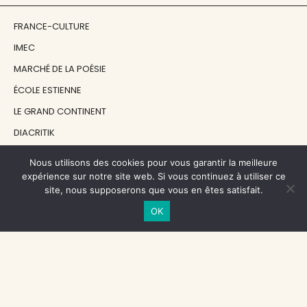
FRANCE-CULTURE
IMEC
MARCHÉ DE LA POÉSIE
ÉCOLE ESTIENNE
LE GRAND CONTINENT
DIACRITIK
EN ATTENDANT NADEAU
Nous utilisons des cookies pour vous garantir la meilleure
expérience sur notre site web. Si vous continuez à utiliser ce
site, nous supposerons que vous en êtes satisfait.
NOS SOUTIENS
OK
CENTRE NATIONAL DU LIVRE
RÉGION ÎLE-DE-FRANCE
MAIRIE PARIS CENTRE
FONDATION FMSH