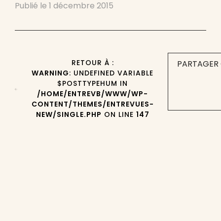
Publié le
1 décembre 2015
RETOUR À :
PARTAGER 
WARNING
: UNDEFINED VARIABLE
$POSTTYPEHUM IN
/HOME/ENTREVB/WWW/WP-
CONTENT/THEMES/ENTREVUES-
NEW/SINGLE.PHP
ON LINE
147