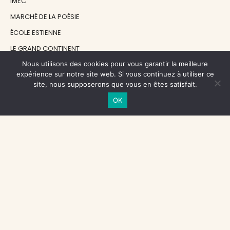
IMEC
MARCHÉ DE LA POÉSIE
ÉCOLE ESTIENNE
LE GRAND CONTINENT
Nous utilisons des cookies pour vous garantir la meilleure
DIACRITIK
expérience sur notre site web. Si vous continuez à utiliser ce
EN ATTENDANT NADEAU
site, nous supposerons que vous en êtes satisfait.
OK
NOS SOUTIENS
CENTRE NATIONAL DU LIVRE
RÉGION ÎLE-DE-FRANCE
MAIRIE PARIS CENTRE
FONDATION FMSH
FONDATION JAN MICHALSKI
© 1998 - 2026, ENT'REVUES