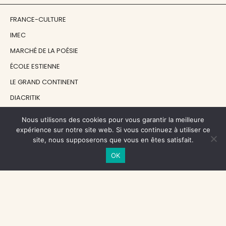
FRANCE-CULTURE
IMEC
MARCHÉ DE LA POÉSIE
ÉCOLE ESTIENNE
LE GRAND CONTINENT
DIACRITIK
EN ATTENDANT NADEAU
Nous utilisons des cookies pour vous garantir la meilleure
expérience sur notre site web. Si vous continuez à utiliser ce
site, nous supposerons que vous en êtes satisfait.
NOS SOUTIENS
OK
CENTRE NATIONAL DU LIVRE
RÉGION ÎLE-DE-FRANCE
MAIRIE PARIS CENTRE
FONDATION FMSH