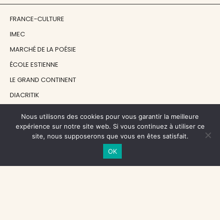
FRANCE-CULTURE
IMEC
MARCHÉ DE LA POÉSIE
ÉCOLE ESTIENNE
LE GRAND CONTINENT
DIACRITIK
EN ATTENDANT NADEAU
Nous utilisons des cookies pour vous garantir la meilleure
expérience sur notre site web. Si vous continuez à utiliser ce
site, nous supposerons que vous en êtes satisfait.
NOS SOUTIENS
OK
CENTRE NATIONAL DU LIVRE
RÉGION ÎLE-DE-FRANCE
MAIRIE PARIS CENTRE
FONDATION FMSH