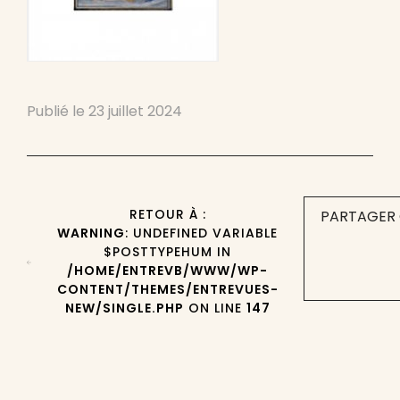
Publié le
23 juillet 2024
RETOUR À :
PARTAGER 
WARNING
: UNDEFINED VARIABLE
$POSTTYPEHUM IN
/HOME/ENTREVB/WWW/WP-
CONTENT/THEMES/ENTREVUES-
NEW/SINGLE.PHP
ON LINE
147