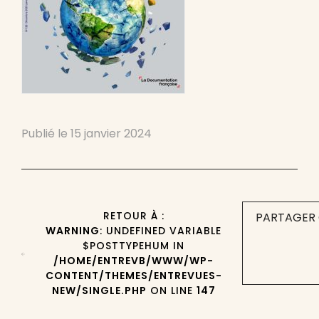
Publié le
15 janvier 2024
RETOUR À :
PARTAGER 
WARNING
: UNDEFINED VARIABLE
$POSTTYPEHUM IN
/HOME/ENTREVB/WWW/WP-
CONTENT/THEMES/ENTREVUES-
NEW/SINGLE.PHP
ON LINE
147