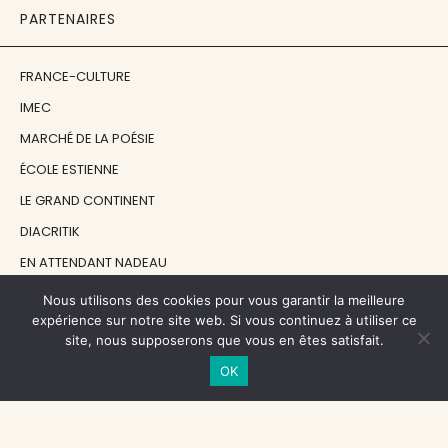
PARTENAIRES
FRANCE-CULTURE
IMEC
MARCHÉ DE LA POÉSIE
ÉCOLE ESTIENNE
LE GRAND CONTINENT
DIACRITIK
EN ATTENDANT NADEAU
Nous utilisons des cookies pour vous garantir la meilleure
NOS SOUTIENS
expérience sur notre site web. Si vous continuez à utiliser ce
site, nous supposerons que vous en êtes satisfait.
OK
CENTRE NATIONAL DU LIVRE
RÉGION ÎLE-DE-FRANCE
MAIRIE PARIS CENTRE