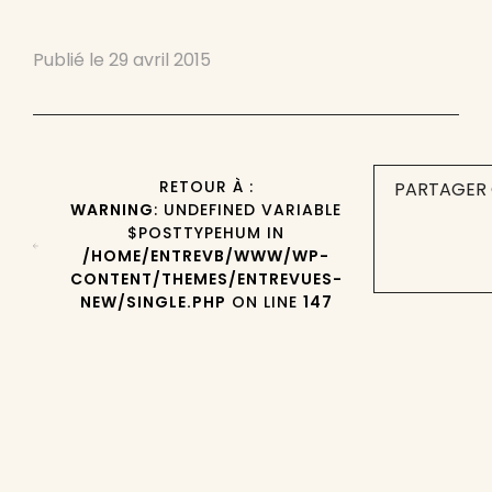
Publié le
29 avril 2015
RETOUR À :
PARTAGER 
WARNING
: UNDEFINED VARIABLE
$POSTTYPEHUM IN
/HOME/ENTREVB/WWW/WP-
CONTENT/THEMES/ENTREVUES-
NEW/SINGLE.PHP
ON LINE
147