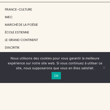
FRANCE-CULTURE
IMEC
MARCHÉ DE LA POÉSIE
ÉCOLE ESTIENNE
LE GRAND CONTINENT
DIACRITIK
EN ATTENDANT NADEAU
Nous utilisons des cookies pour vous garantir la meilleure
expérience sur notre site web. Si vous continuez à utiliser ce
site, nous supposerons que vous en êtes satisfait.
NOS SOUTIENS
OK
CENTRE NATIONAL DU LIVRE
RÉGION ÎLE-DE-FRANCE
MAIRIE PARIS CENTRE
FONDATION FMSH