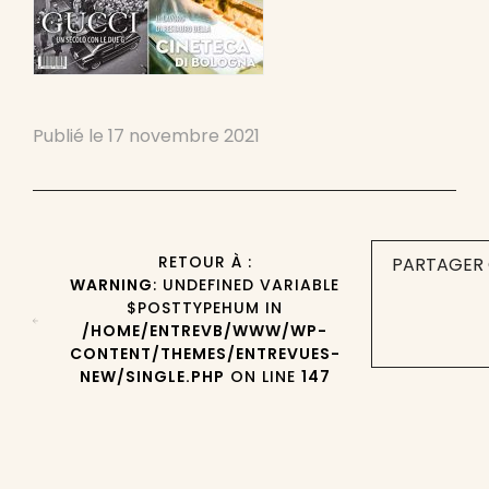
Publié le
17 novembre 2021
RETOUR À :
PARTAGER 
WARNING
: UNDEFINED VARIABLE
$POSTTYPEHUM IN
/HOME/ENTREVB/WWW/WP-
CONTENT/THEMES/ENTREVUES-
NEW/SINGLE.PHP
ON LINE
147