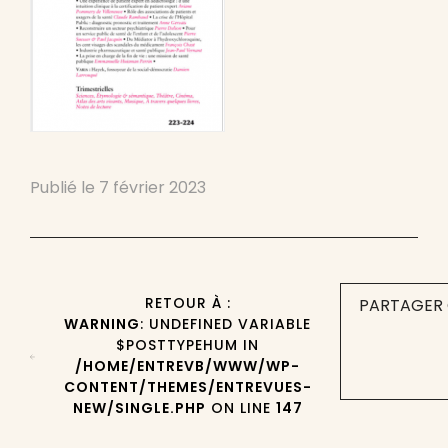
Publié le
7 février 2023
RETOUR À :
PARTAGER 
WARNING
: UNDEFINED VARIABLE
$POSTTYPEHUM IN
/HOME/ENTREVB/WWW/WP-
CONTENT/THEMES/ENTREVUES-
NEW/SINGLE.PHP
ON LINE
147