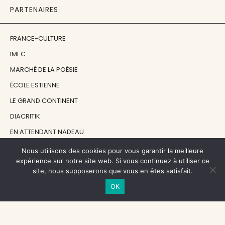
PARTENAIRES
FRANCE-CULTURE
IMEC
MARCHÉ DE LA POÉSIE
ÉCOLE ESTIENNE
LE GRAND CONTINENT
DIACRITIK
EN ATTENDANT NADEAU
Nous utilisons des cookies pour vous garantir la meilleure
NOS SOUTIENS
expérience sur notre site web. Si vous continuez à utiliser ce
site, nous supposerons que vous en êtes satisfait.
OK
CENTRE NATIONAL DU LIVRE
RÉGION ÎLE-DE-FRANCE
MAIRIE PARIS CENTRE