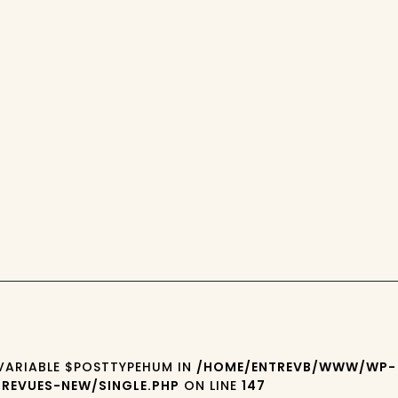
 VARIABLE $POSTTYPEHUM IN
/HOME/ENTREVB/WWW/WP-
REVUES-NEW/SINGLE.PHP
ON LINE
147