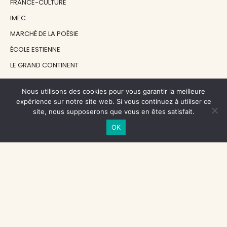
FRANCE-CULTURE
IMEC
MARCHÉ DE LA POÉSIE
ÉCOLE ESTIENNE
LE GRAND CONTINENT
DIACRITIK
Nous utilisons des cookies pour vous garantir la meilleure
EN ATTENDANT NADEAU
expérience sur notre site web. Si vous continuez à utiliser ce
site, nous supposerons que vous en êtes satisfait.
NOS SOUTIENS
OK
CENTRE NATIONAL DU LIVRE
RÉGION ÎLE-DE-FRANCE
MAIRIE PARIS CENTRE
FONDATION FMSH
FONDATION JAN MICHALSKI