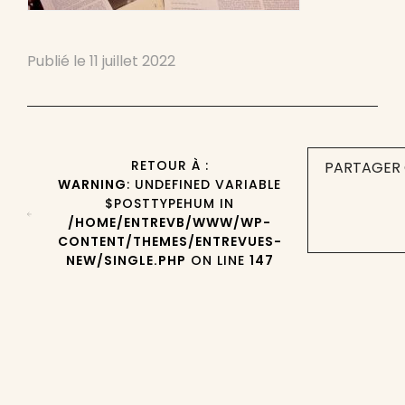
Publié le
11 juillet 2022
RETOUR À :
PARTAGER 
WARNING
: UNDEFINED VARIABLE
$POSTTYPEHUM IN
/HOME/ENTREVB/WWW/WP-
CONTENT/THEMES/ENTREVUES-
NEW/SINGLE.PHP
ON LINE
147