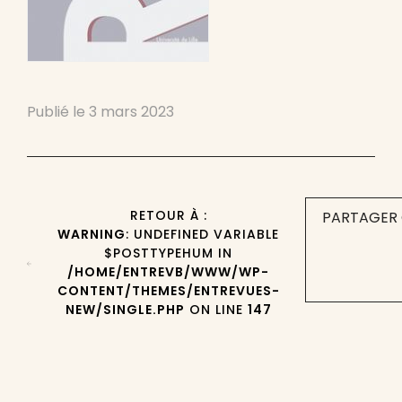
Publié le
3 mars 2023
RETOUR À :
PARTAGER 
WARNING
: UNDEFINED VARIABLE
$POSTTYPEHUM IN
/HOME/ENTREVB/WWW/WP-
CONTENT/THEMES/ENTREVUES-
NEW/SINGLE.PHP
ON LINE
147