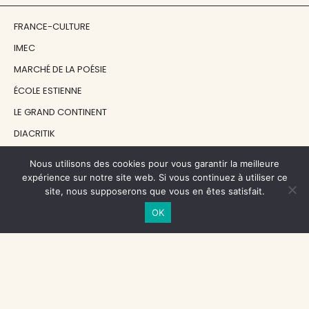
FRANCE-CULTURE
IMEC
MARCHÉ DE LA POÉSIE
ÉCOLE ESTIENNE
LE GRAND CONTINENT
DIACRITIK
EN ATTENDANT NADEAU
Nous utilisons des cookies pour vous garantir la meilleure
expérience sur notre site web. Si vous continuez à utiliser ce
site, nous supposerons que vous en êtes satisfait.
NOS SOUTIENS
OK
CENTRE NATIONAL DU LIVRE
RÉGION ÎLE-DE-FRANCE
MAIRIE PARIS CENTRE
FONDATION FMSH