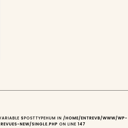
 VARIABLE $POSTTYPEHUM IN
/HOME/ENTREVB/WWW/WP-
REVUES-NEW/SINGLE.PHP
ON LINE
147