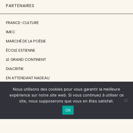
PARTENAIRES
FRANCE-CULTURE
IMEC
MARCHÉ DE LA POÉSIE
ÉCOLE ESTIENNE
LE GRAND CONTINENT
DIACRITIK
EN ATTENDANT NADEAU
Nous utilisons des cookies pour vous garantir la meilleure
NOS SOUTIENS
expérience sur notre site web. Si vous continuez à utiliser ce
site, nous supposerons que vous en êtes satisfait.
OK
CENTRE NATIONAL DU LIVRE
RÉGION ÎLE-DE-FRANCE
MAIRIE PARIS CENTRE