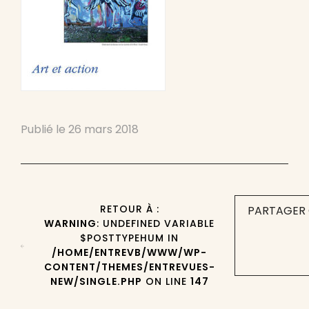
Publié le
26 mars 2018
RETOUR À :
PARTAGER 
WARNING
: UNDEFINED VARIABLE
$POSTTYPEHUM IN
/HOME/ENTREVB/WWW/WP-
CONTENT/THEMES/ENTREVUES-
NEW/SINGLE.PHP
ON LINE
147