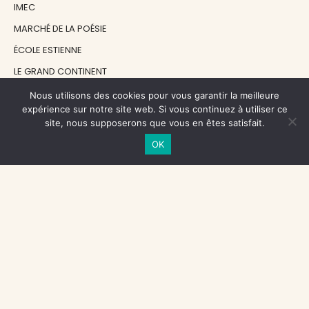
IMEC
MARCHÉ DE LA POÉSIE
ÉCOLE ESTIENNE
LE GRAND CONTINENT
DIACRITIK
Nous utilisons des cookies pour vous garantir la meilleure
expérience sur notre site web. Si vous continuez à utiliser ce
EN ATTENDANT NADEAU
site, nous supposerons que vous en êtes satisfait.
OK
NOS SOUTIENS
CENTRE NATIONAL DU LIVRE
RÉGION ÎLE-DE-FRANCE
MAIRIE PARIS CENTRE
FONDATION FMSH
FONDATION JAN MICHALSKI