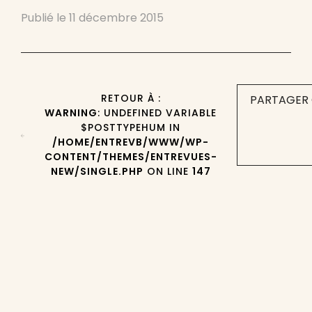
Publié le
11 décembre 2015
RETOUR À :
PARTAGER 
WARNING
: UNDEFINED VARIABLE
$POSTTYPEHUM IN
/HOME/ENTREVB/WWW/WP-
CONTENT/THEMES/ENTREVUES-
NEW/SINGLE.PHP
ON LINE
147