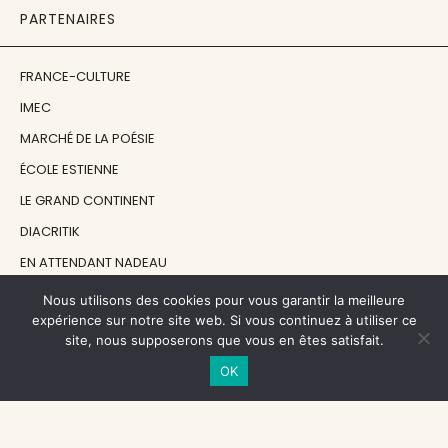
PARTENAIRES
FRANCE-CULTURE
IMEC
MARCHÉ DE LA POÉSIE
ÉCOLE ESTIENNE
LE GRAND CONTINENT
DIACRITIK
EN ATTENDANT NADEAU
Nous utilisons des cookies pour vous garantir la meilleure
NOS SOUTIENS
expérience sur notre site web. Si vous continuez à utiliser ce
site, nous supposerons que vous en êtes satisfait.
OK
CENTRE NATIONAL DU LIVRE
RÉGION ÎLE-DE-FRANCE
MAIRIE PARIS CENTRE