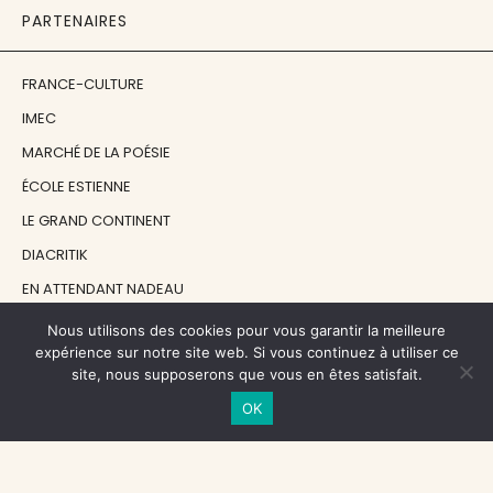
PARTENAIRES
FRANCE-CULTURE
IMEC
MARCHÉ DE LA POÉSIE
ÉCOLE ESTIENNE
LE GRAND CONTINENT
DIACRITIK
EN ATTENDANT NADEAU
Nous utilisons des cookies pour vous garantir la meilleure
NOS SOUTIENS
expérience sur notre site web. Si vous continuez à utiliser ce
site, nous supposerons que vous en êtes satisfait.
OK
CENTRE NATIONAL DU LIVRE
RÉGION ÎLE-DE-FRANCE
MAIRIE PARIS CENTRE