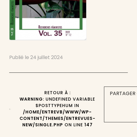
Publié le
24 juillet 2024
RETOUR À :
PARTAGER 
WARNING
: UNDEFINED VARIABLE
$POSTTYPEHUM IN
/HOME/ENTREVB/WWW/WP-
CONTENT/THEMES/ENTREVUES-
NEW/SINGLE.PHP
ON LINE
147