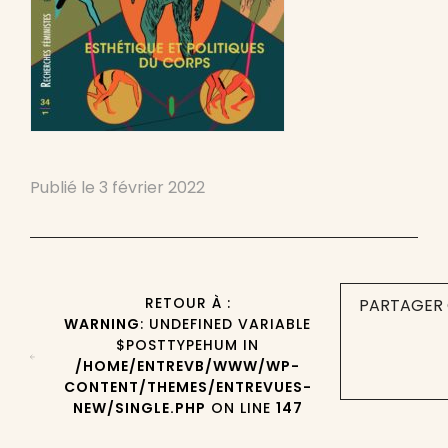
Publié le
3 février 2022
RETOUR À :
PARTAGER 
WARNING
: UNDEFINED VARIABLE
$POSTTYPEHUM IN
/HOME/ENTREVB/WWW/WP-
CONTENT/THEMES/ENTREVUES-
NEW/SINGLE.PHP
ON LINE
147