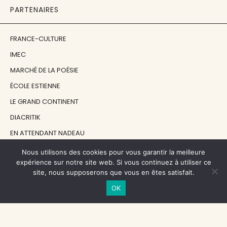
PARTENAIRES
FRANCE-CULTURE
IMEC
MARCHÉ DE LA POÉSIE
ÉCOLE ESTIENNE
LE GRAND CONTINENT
DIACRITIK
EN ATTENDANT NADEAU
Nous utilisons des cookies pour vous garantir la meilleure
NOS SOUTIENS
expérience sur notre site web. Si vous continuez à utiliser ce
site, nous supposerons que vous en êtes satisfait.
OK
CENTRE NATIONAL DU LIVRE
RÉGION ÎLE-DE-FRANCE
MAIRIE PARIS CENTRE