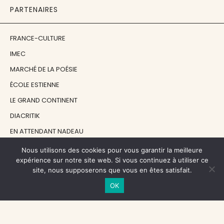
PARTENAIRES
FRANCE-CULTURE
IMEC
MARCHÉ DE LA POÉSIE
ÉCOLE ESTIENNE
LE GRAND CONTINENT
DIACRITIK
EN ATTENDANT NADEAU
Nous utilisons des cookies pour vous garantir la meilleure
NOS SOUTIENS
expérience sur notre site web. Si vous continuez à utiliser ce
site, nous supposerons que vous en êtes satisfait.
OK
CENTRE NATIONAL DU LIVRE
RÉGION ÎLE-DE-FRANCE
MAIRIE PARIS CENTRE