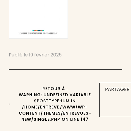
Publié le
19 février 2025
RETOUR À :
PARTAGER 
WARNING
: UNDEFINED VARIABLE
$POSTTYPEHUM IN
/HOME/ENTREVB/WWW/WP-
CONTENT/THEMES/ENTREVUES-
NEW/SINGLE.PHP
ON LINE
147