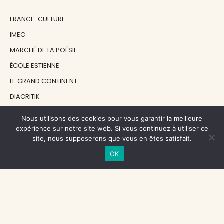
FRANCE-CULTURE
IMEC
MARCHÉ DE LA POÉSIE
ÉCOLE ESTIENNE
LE GRAND CONTINENT
DIACRITIK
EN ATTENDANT NADEAU
Nous utilisons des cookies pour vous garantir la meilleure
expérience sur notre site web. Si vous continuez à utiliser ce
site, nous supposerons que vous en êtes satisfait.
NOS SOUTIENS
OK
CENTRE NATIONAL DU LIVRE
RÉGION ÎLE-DE-FRANCE
MAIRIE PARIS CENTRE
FONDATION FMSH