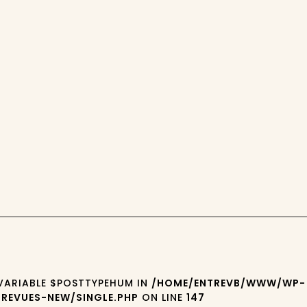
 VARIABLE $POSTTYPEHUM IN
/HOME/ENTREVB/WWW/WP-
REVUES-NEW/SINGLE.PHP
ON LINE
147